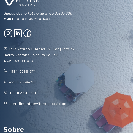
Bureau de marketing turístico desde 2011.
CNPJ:
19.597.596/0001-87
Rua Alfredo Guedes, 72, Conjunto 75,
Bairro Santana - São Paulo - SP
CEP:
02034-010
+55 11 2768-3111
+55 11 2768-2111
+55 11 2768-2111
atendimento@vitrineglobal.com
Rodapé
Sobre