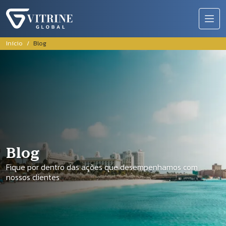
Pular para o conteúdo principal
Trilha de navegação
Início
Blog
Blog
Fique por dentro das ações que desempenhamos com
nossos clientes