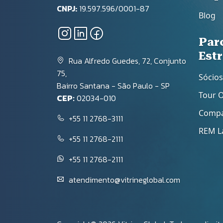
CNPJ:
19.597.596/0001-87
Blog
Par
Est
Rua Alfredo Guedes, 72, Conjunto
75,
Sócios
Bairro Santana - São Paulo - SP
Tour 
CEP:
02034-010
Compa
+55 11 2768-3111
REM L
+55 11 2768-2111
+55 11 2768-2111
atendimento@vitrineglobal.com