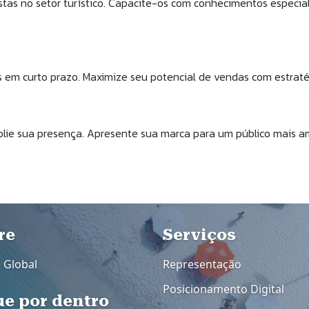
tas no setor turístico. Capacite-os com conhecimentos especial
 em curto prazo. Maximize seu potencial de vendas com estratégi
lie sua presença. Apresente sua marca para um público mais a
dapé
re
Rodapé 2
Serviços
e Global
Representação
Posicionamento Digital
ue por dentro