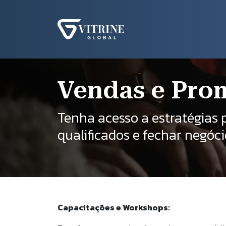
Pular para o conteúdo principal
Na
Trilha de naveg
Início
Serviços
Vendas e Promoções
Vendas e Pro
Tenha acesso a estratégias 
qualificados e fechar negóci
Capacitações e Workshops: