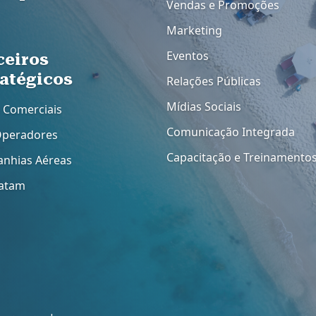
Vendas e Promoções
Marketing
Eventos
ceiros
ratégicos
Relações Públicas
Mídias Sociais
 Comerciais
Comunicação Integrada
Operadores
Capacitação e Treinamento
nhias Aéreas
atam