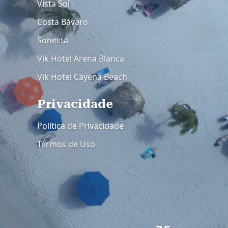
Vista Sol
Costa Bávaro
Sonesta
Vik Hotel Arena Blanca
Vik Hotel Cayena Beach
Privacidade
s
Política de Privacidade
Termos de Uso