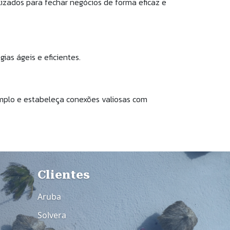
izados para fechar negócios de forma eficaz e
as ágeis e eficientes.
mplo e estabeleça conexões valiosas com
Rodapé 3
Clientes
Aruba
Solvera