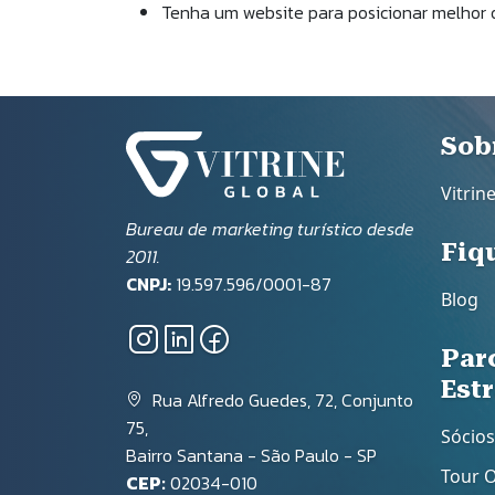
Tenha um website para posicionar melhor o 
Ro
Sob
Vitrin
Bureau de marketing turístico desde
Fiq
2011.
CNPJ:
19.597.596/0001-87
Blog
Par
Est
Rua Alfredo Guedes, 72, Conjunto
75,
Sócios
Bairro Santana - São Paulo - SP
Tour 
CEP:
02034-010