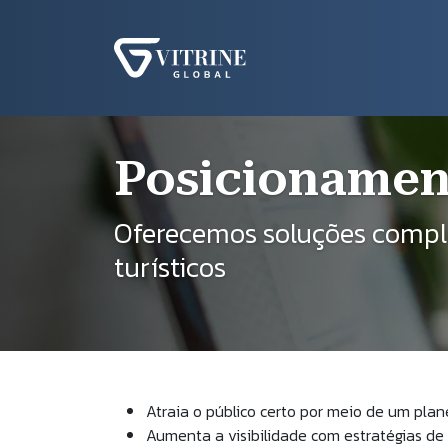
Pular para o conteúdo principal
Na
Trilha de naveg
Início
Serviços
Posicionamento Digital
Posicionament
Oferecemos soluções complet
turísticos
Atraia o público certo por meio de um plan
Aumenta a visibilidade com estratégias de