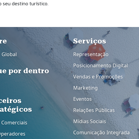
seu destino turístico.
dapé
re
Rodapé 2
Serviços
e Global
Representação
Posicionamento Digital
ue por dentro
Vendas e Promoções
Marketing
Eventos
ceiros
ratégicos
Relações Públicas
Mídias Sociais
 Comerciais
Comunicação Integrada
Operadores