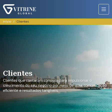
Pular para o conteúdo principal
Trilha de navegação
Início
Clientes
Clientes
Clientes que contaram conosco para impulsionar o
crescimento do seu negócio por meio de uma comunicação
eficiente e resultados tangíveis.