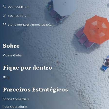
+55 11 2768-2111
+55 11 2768-2111
atendimento@vitrineglobal.com
Rodapé
Sobre
Vitrine Global
Fique por dentro
Blog
Parceiros Estratégicos
Sócios Comerciais
Tour Operadores