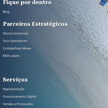
Fique por dentro
Blog
Parceiros Estratégicos
Sócios Comerciais
Tour Operadores
Companhias Aéreas
REM Latam
Rodapé 2
Serviços
Representação
Posicionamento Digital
Vendas e Promoções