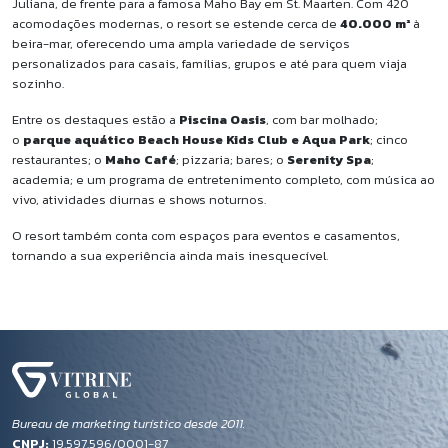
Juliana, de frente para a famosa Maho Bay em St. Maarten. Com 420
acomodações modernas, o resort se estende cerca de
40.000 m²
à
beira-mar, oferecendo uma ampla variedade de serviços
personalizados para casais, famílias, grupos e até para quem viaja
sozinho.
Entre os destaques estão a
Piscina Oasis
, com bar molhado;
o
parque aquático Beach House Kids Club e Aqua Park
; cinco
restaurantes; o
Maho Café
; pizzaria; bares; o
Serenity Spa
;
academia; e um programa de entretenimento completo, com música ao
vivo, atividades diurnas e shows noturnos.
O resort também conta com espaços para eventos e casamentos,
tornando a sua experiência ainda mais inesquecível.
Bureau de marketing turístico desde 2011.
CNPJ:
19.597.596/0001-87