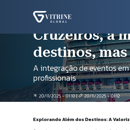
Pular para o conteúdo principal
Na
Trilha de naveg
Início
Blog
Cruzeiros, a Importância Não Está Só
Cruzeiros, a 
destinos, ma
A integração de eventos em
profissionais
20/11/2025 - 01:10 |
20/11/2025 - 01:12
Explorando Além dos Destinos: A Valori