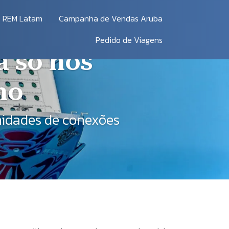
REM Latam
Campanha de Vendas Aruba
Pedido de Viagens
á só nos
ho
nidades de conexões