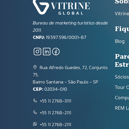
Ro
Sob
Vitrin
Bureau de marketing turístico desde
Fiq
2011.
CNPJ:
19.597.596/0001-87
Blog
Par
Est
Rua Alfredo Guedes, 72, Conjunto
75,
Sócios
Bairro Santana - São Paulo - SP
Tour 
CEP:
02034-010
Compa
+55 11 2768-3111
REM L
+55 11 2768-2111
+55 11 2768-2111