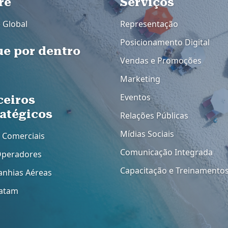
dapé
re
Rodapé 2
Serviços
e Global
Representação
Posicionamento Digital
ue por dentro
Vendas e Promoções
Marketing
Eventos
ceiros
ratégicos
Relações Públicas
Mídias Sociais
 Comerciais
Comunicação Integrada
Operadores
Capacitação e Treinamento
nhias Aéreas
atam