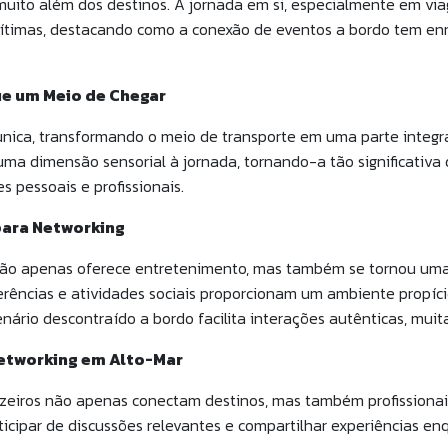
 muito além dos destinos. A jornada em si, especialmente em vi
rítimas, destacando como a conexão de eventos a bordo tem enr
ue um Meio de Chegar
nica, transformando o meio de transporte em uma parte integral
ma dimensão sensorial à jornada, tornando-a tão significativa q
s pessoais e profissionais.
para Networking
 não apenas oferece entretenimento, mas também se tornou uma 
rências e atividades sociais proporcionam um ambiente propíci
 cenário descontraído a bordo facilita interações autênticas, m
Networking em Alto-Mar
ruzeiros não apenas conectam destinos, mas também profissionai
articipar de discussões relevantes e compartilhar experiências 